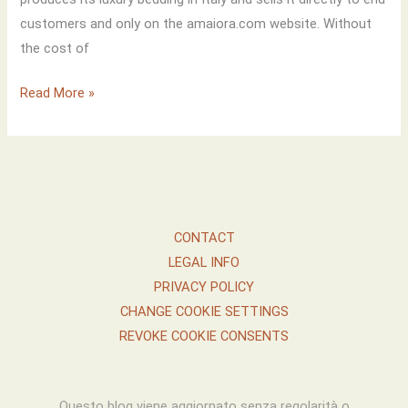
customers and only on the amaiora.com website. Without
the cost of
SLEEP
Read More »
LIKE
THE
ELITE
AND
SAVE
CONTACT
WITH
LEGAL INFO
LUXURY
PRIVACY POLICY
SHEETS
CHANGE COOKIE SETTINGS
FROM
REVOKE COOKIE CONSENTS
AMAIORA
Questo blog viene aggiornato senza regolarità o